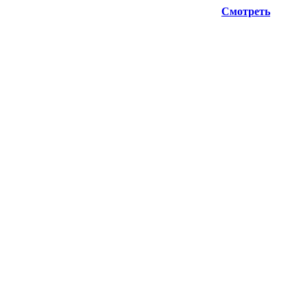
ую информацию при планировании отгрузок !
Смотреть