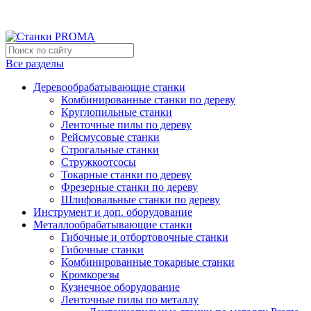
Мы переехали на новый склад, расположенный по адресу: г
Новый склад расположен по адресу: г.Лосино-Петровский , 
Все разделы
Деревообрабатывающие станки
Комбинированные станки по дереву
Круглопильные станки
Ленточные пилы по дереву
Рейсмусовые станки
Строгальные станки
Стружкоотсосы
Токарные станки по дереву
Фрезерные станки по дереву
Шлифовальные станки по дереву
Инструмент и доп. оборудование
Металлообрабатывающие станки
Гибочные и отбортовочные станки
Гибочные станки
Комбинированные токарные станки
Кромкорезы
Кузнечное оборудование
Ленточные пилы по металлу