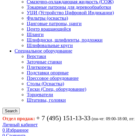
Смазочно-охлаждающая жидкость (СОЖ)
Токарные патроны для деревообработки
УЦИ (Устройство Цифровой Индикации)
Фильтры (оснастка)
Цанговые патроны, цанги
Центр вращающийся
Шланги
Шлифдиски, шлифленты, подложки
Шлифовальные круги
Специальное оборудование
Верстаки
Заточные станки
Плиткорезы
Подставки опорные
Прессовое оборудование
Столы (Оснастка)
Тиски (Спец. оборудование)
Торцеватели
Штативы, головки
Search
+ 7 (495) 151-13-33
Отдел продаж:
(пн-чт: 09:00-18:00, пт:
Личный кабинет
0
Избранное
0
Сравнить