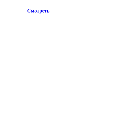
.Лосино-Петровский , ул.Дачная 1. Просьба учитывать данн
ул.Дачная 1.
Смотреть