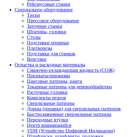
Рейсмусовые станки
Специальное оборудование
Тиски
Прессовое оборудование
Заточные станки
Штативы, головки
Столы
Подставки опорные
Плиткорезы
Подставки для станков
Верстаки
Оснастка и расходные материалы
Смазочно-охлаждающая жидкость (СОЖ)
Прихваты/прижимы
Цанговые патроны, цанги
Токарные патроны для деревообработки
Расточные головки
Комплекты резцов
Сверлильные патроны
Дорны (оправки) для сверлильных патронов
Быстрозажимные сверлильные патроны
Переходные втулки
Центр вращающийся
УЦИ (Устройство Цифровой Индикации)
Шлифдиски, шлифленты, подложки