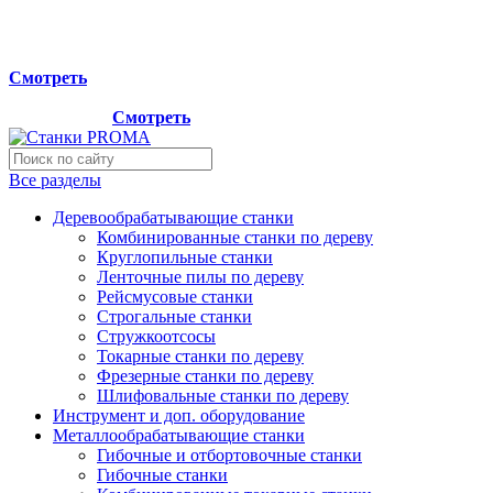
Мы переехали на новый склад, расположенный по адресу:
г.Лосино-Петровский , ул.Дачная 1. Просьба учитывать
данную информацию при планировании отгрузок !
Смотреть
Новый склад расположен по адресу: г.Лосино-Петровский ,
ул.Дачная 1.
Смотреть
Все разделы
Деревообрабатывающие станки
Комбинированные станки по дереву
Круглопильные станки
Ленточные пилы по дереву
Рейсмусовые станки
Строгальные станки
Стружкоотсосы
Токарные станки по дереву
Фрезерные станки по дереву
Шлифовальные станки по дереву
Инструмент и доп. оборудование
Металлообрабатывающие станки
Гибочные и отбортовочные станки
Гибочные станки