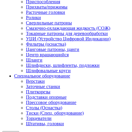
Приспособления
Прихваты/прижимы
Расточные головки
Ролики
Сверлильные патроны
Смазочно-охлаждающая жидкость (СОЖ)
Токарные патроны для деревообработки
УЦИ (Устройство Цифровой Индикации)
Фильтры (оснастка)
Цанговые патроны, цанги
Центр вращающийся
Шланги
Шлифдиски, шлифленты, подложки
Шлифовальные круги
Специальное оборудование
Верстаки
Заточные станки
Плиткорезы
Подставки опорные
Прессовое оборудование
Столы (Оснастка)
Тиски (Спец. оборудование)
Торцеватели
Штативы, головки